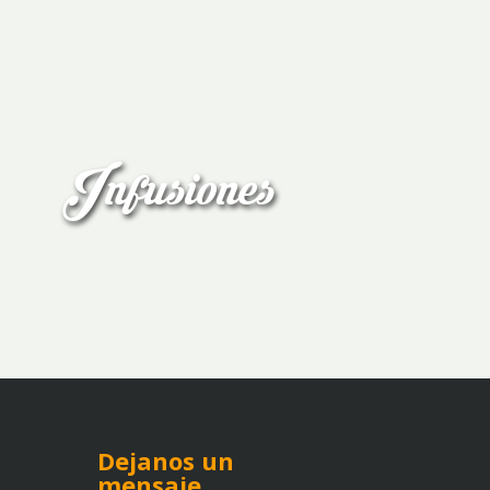
Infusiones
Dejanos un
mensaje