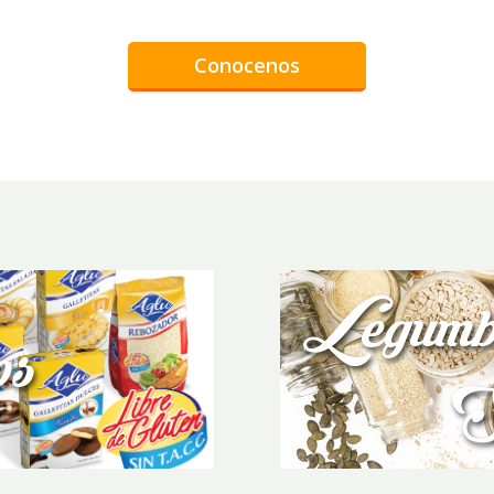
Conocenos
Legumbr
os
S