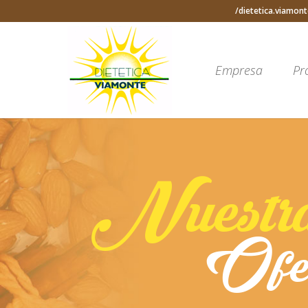
/dietetica.viamont
Empresa
Pr
Nuestr
Ofer