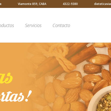
e
Viamonte 859, CABA
4322-9380
dieteticav
oductos
Servicios
Contacto
as
tas!