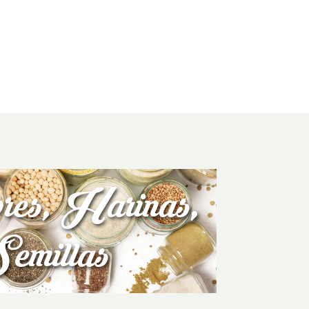
es, Harinas,
emillas