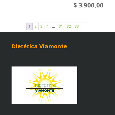
$
3.900,00
1
2
3
4
…
31
32
33
→
Dietética Viamonte