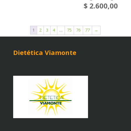
$
2.600,00
1
2
3
4
…
75
76
77
→
Dietética Viamonte