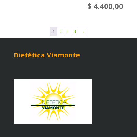
$
4.400,00
1
2
3
4
→
Dietética Viamonte