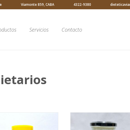
e
Viamonte 859, CABA
4322-9380
dieteticav
oductos
Servicios
Contacto
ietarios