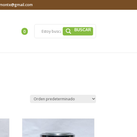
iamonte@gmail.com
0