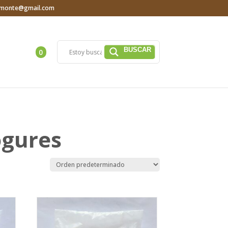
iamonte@gmail.com
0
ogures