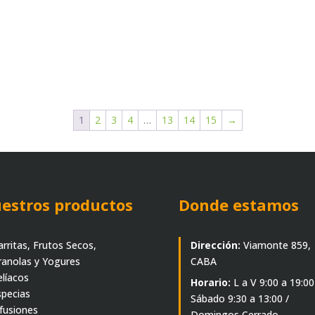
1
2
3
4
…
13
14
15
→
estros productos
Donde estamos
arritas, Frutos Secos,
Dirección:
Viamonte 859,
ranolas y Yogures
CABA
elíacos
Horario:
L a V 9:00 a 19:00
specias
Sábado 9:30 a 13:00 /
nfusiones
Domingos Cerrado