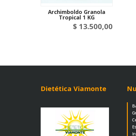
Archimboldo Granola
Tropical 1 KG
$
13.500,00
Dietética Viamonte
Nu
B
G
C
E
I