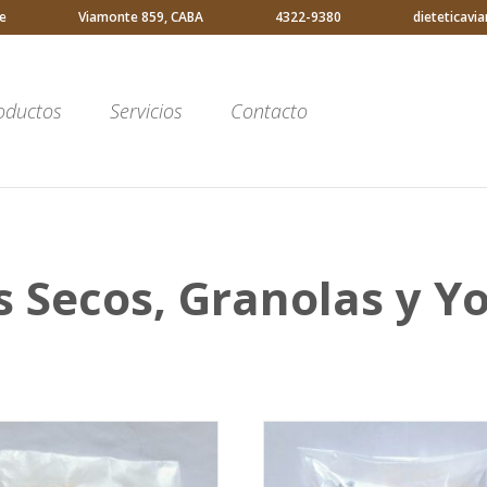
e
Viamonte 859, CABA
4322-9380
dieteticav
oductos
Servicios
Contacto
s
os Secos, Granolas y Y