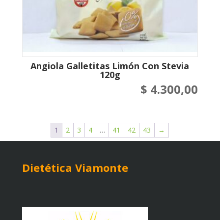
Angiola Galletitas Limón Con Stevia
120g
$
4.300,00
1
2
3
4
…
41
42
43
→
Dietética Viamonte