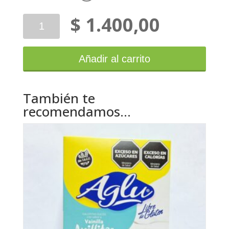
$
1.400,00
Abucel
Galletitas
Anillos
Bañados
Añadir al carrito
54g
cantidad
También te
recomendamos…