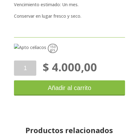
Vencimiento estimado: Un mes.
Conservar en lugar fresco y seco.
150
grs
$
4.000,00
Aglu
Conitos
6
Unid
Añadir al carrito
cantidad
Productos relacionados