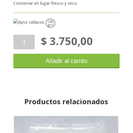
Conservar en lugar fresco y seco.
180
grs
$
3.750,00
Aglu
Galletitas
Bañadas
cantidad
Añadir al carrito
Productos relacionados