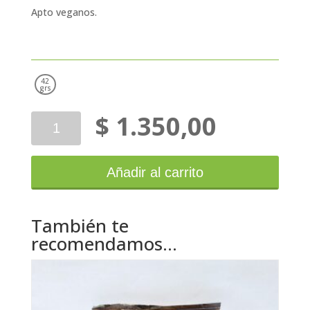
Apto veganos.
42
grs
$
1.350,00
Animal
Kind
Alfajor
Limón
Añadir al carrito
cantidad
También te
recomendamos…