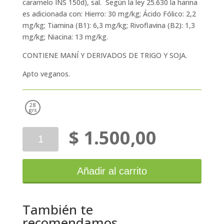
caramelo INS 150d), sal. Según la ley 25.630 la harina
es adicionada con: Hierro: 30 mg/kg; Ácido Fólico: 2,2
mg/kg; Tiamina (B1): 6,3 mg/kg; Rivoflavina (B2): 1,3
mg/kg; Niacina: 13 mg/kg.
CONTIENE MANÍ Y DERIVADOS DE TRIGO Y SOJA.
Apto veganos.
28
grs
$
1.500,00
Arbanit
Oblea
Rellena
Marroc
Añadir al carrito
cantidad
También te
recomendamos…