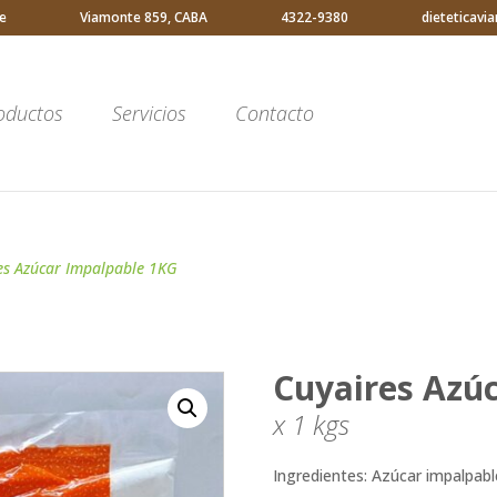
e
Viamonte 859, CABA
4322-9380
dieteticav
oductos
Servicios
Contacto
es Azúcar Impalpable 1KG
Cuyaires Azú
x 1
kgs
Ingredientes: Azúcar impalpabl