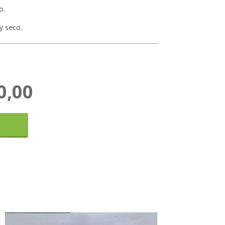
o.
y seco.
0,00