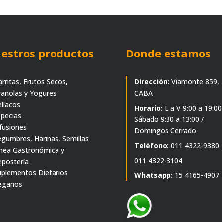
estros productos
Donde estamos
arritas, Frutos Secos,
Dirección:
Viamonte 859,
ranolas y Yogures
CABA
elíacos
Horario:
L a V 9:00 a 19:00
specias
Sábado 9:30 a 13:00 /
nfusiones
Domingos Cerrado
egumbres, Harinas, Semillas
Teléfono:
011 4322-9380
ínea Gastronómica y
011 4322-3104
epostería
uplementos Dietarios
Whatsapp:
15 4165-4907
eganos