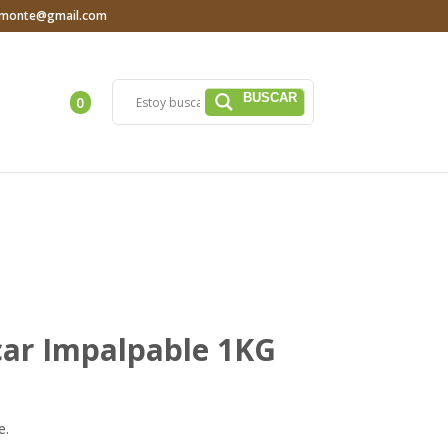
iamonte@gmail.com
0
car Impalpable 1KG
e.