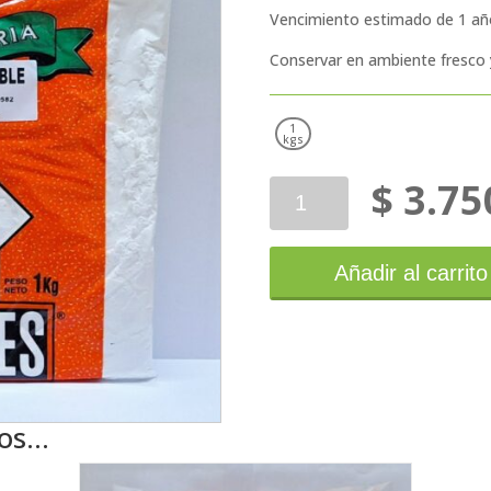
Vencimiento estimado de 1 añ
Conservar en ambiente fresco 
1
kgs
$
3.75
Cuyaires
Azúcar
Impalpable
1KG
Añadir al carrito
cantidad
mos…