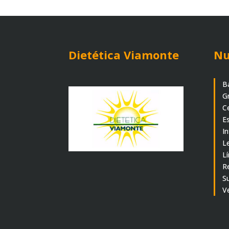
Dietética Viamonte
Nu
B
G
C
E
I
L
L
R
S
V