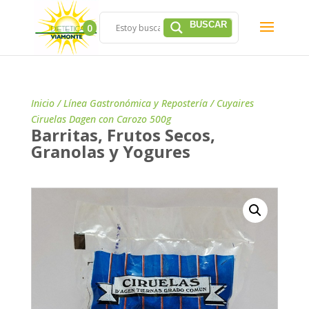
0
Inicio
/
Línea Gastronómica y Repostería
/ Cuyaires
Ciruelas Dagen con Carozo 500g
Barritas, Frutos Secos,
Granolas y Yogures