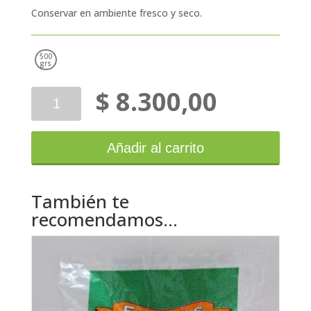
Conservar en ambiente fresco y seco.
500
grs
$
8.300,00
Cuyaires
Ciruelas
Dagen
con
Añadir al carrito
Carozo
500g
cantidad
También te
recomendamos…