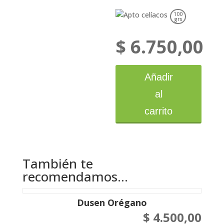
100
grs
$
6.750,00
Dusen
Provenzal
cantidad
Añadir
al
carrito
También te
recomendamos…
Dusen Orégano
$
4.500,00