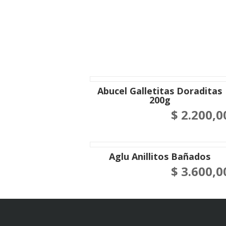
Abucel Galletitas Doraditas
200g
$
2.200,0
Aglu Anillitos Bañados
$
3.600,0