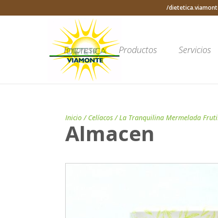
/dietetica.viamont
Empresa
Productos
Servicios
Inicio
/
Celíacos
/ La Tranquilina Mermelada Frutil
Almacen