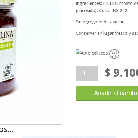
Ingredientes: Frutilla, mosto de
glucósido), Cons: INS 202.
Sin agregado de azúcar.
Conservar en lugar fresco y se
330
grs
$
9.10
La
Tranquilina
Mermelada
Frutilla
Añadir al carrito
Light
cantidad
mos…