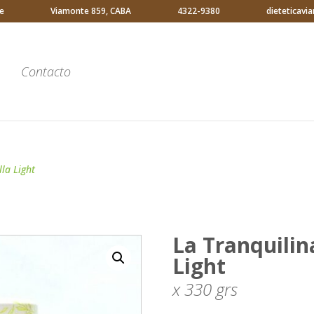
e
Viamonte 859, CABA
4322-9380
dieteticav
Contacto
la Light
La Tranquilin
Light
x 330
grs