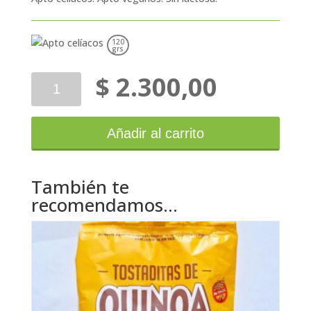
120
grs
$
2.300,00
Yin
Yang
Tostadas
Chia
Añadir al carrito
120g
cantidad
También te
recomendamos…