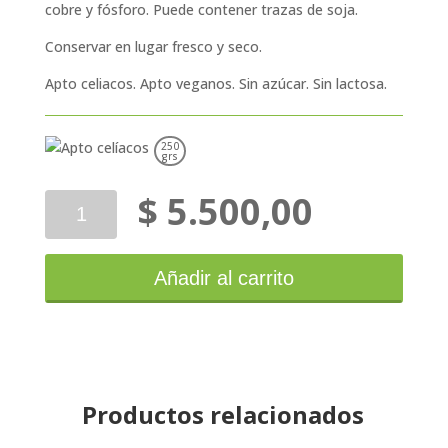
cobre y fósforo. Puede contener trazas de soja.
Conservar en lugar fresco y seco.
Apto celiacos. Apto veganos. Sin azúcar. Sin lactosa.
250
grs
$
5.500,00
Yin
Yang
Trigo
Sarraceno
Añadir al carrito
250g
cantidad
Productos relacionados