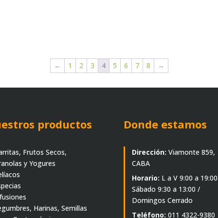
←
1
2
3
4
5
6
7
8
→
estros productos
Donde estamos
arritas, Frutos Secos,
Dirección:
Viamonte 859,
ranolas y Yogures
CABA
elíacos
Horario:
L a V 9:00 a 19:00
specias
Sábado 9:30 a 13:00 /
nfusiones
Domingos Cerrado
egumbres, Harinas, Semillas
Teléfono:
011 4322-9380