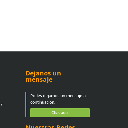
Dejanos un
mensaje
Podes dejarnos un mensaje a
continuación.
 /
Click aquí
Nuestras Redes