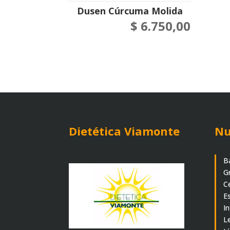
Dusen Cúrcuma Molida
$
6.750,00
Dietética Viamonte
Nu
B
G
C
E
I
L