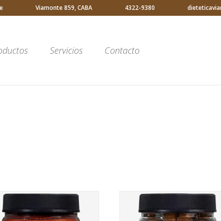
e
Viamonte 859, CABA
4322-9380
dieteticav
oductos
Servicios
Contacto