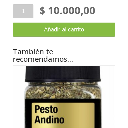
$
10.000,00
Cumaná
Azafrán
en
Hebras
Añadir al carrito
cantidad
También te
recomendamos…