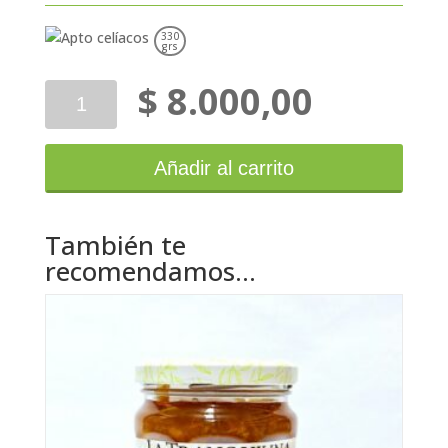
330
grs
$
8.000,00
La
Tranquilina
Mermelada
Higo
Añadir al carrito
Light
cantidad
También te
recomendamos…